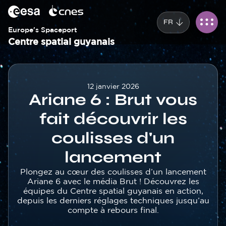
Panneau de gestion des cookies
Aller
au
FR
contenu
Europe's Spaceport
principal
Centre spatial guyanais
Corps
12 janvier 2026
Ariane 6 : Brut vous
fait découvrir les
coulisses d'un
lancement
Texte
Plongez au cœur des coulisses d’un lancement
Ariane 6 avec le média Brut ! Découvrez les
équipes du Centre spatial guyanais en action,
depuis les derniers réglages techniques jusqu’au
compte à rebours final.