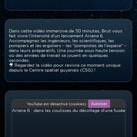
Contenu
Texte
Dans cette vidéo immersive de 30 minutes, Brut vous
section
fait vivre l’intensité d’un lancement Ariane 6.
Accompagnez les ingénieurs, les scientifiques, les
pompiers et les ergoliers – les "pompistes de l’espace" –
dans leurs préparatifs. Une journée sous haute tension
où des années de travail se jouent en quelques
secondes.
🎥 Regardez la vidéo pour revivre ce moment unique
depuis le Centre spatial guyanais (CSG) !
Vidéo
Video
en
Autoriser
YouTube est désactivé (cookies).
en
ligne
Ariane 6 : dans les coulisses du décollage d'une fusée
ligne
(youtube...)