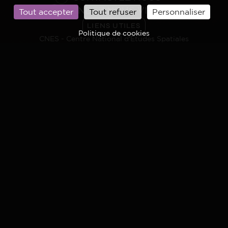
RENDEZ NOUS VISITE
Tout accepter
Tout refuser
Personnaliser
LIENS UTILES
Politique de cookies
CNES - Centre National d'Études Spatiales
ESA
Photothèque du CNES
Vidéothèque CNES
Médiathèque ESA
UEBS
SUIVEZ-NOUS
Restez connectés à l’actualité du Centre spatial
guyanais via nos réseaux sociaux.