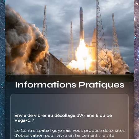
Titre
Informations Pratiques
Colonne
Texte
Envie de vibrer au décollage d'Ariane 6 ou de
principale
Vega-C ?
Le Centre spatial guyanais vous propose deux sites
d'observation pour vivre un lancement : le site