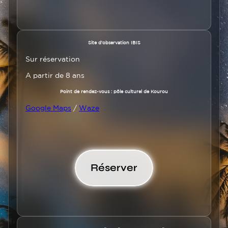
Texte
Site d’observation IBIS
Sur réservation
A partir de 8 ans
Point de rendez-vous : pôle culturel de Kourou
Google Maps
/
Waze
Lien
Réserver
réservation
bandeau