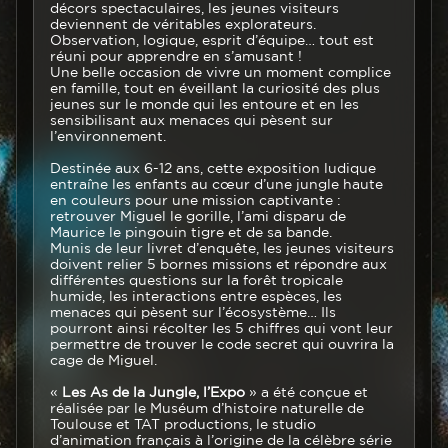
décors spectaculaires, les jeunes visiteurs
deviennent de véritables explorateurs.
Observation, logique, esprit d’équipe… tout est
réuni pour apprendre en s’amusant !
Une belle occasion de vivre un moment complice
en famille, tout en éveillant la curiosité des plus
jeunes sur le monde qui les entoure et en les
sensibilisant aux menaces qui pèsent sur
l’environnement.
Destinée aux 6-12 ans, cette exposition ludique
entraîne les enfants au cœur d’une jungle haute
en couleurs pour une mission captivante :
retrouver Miguel le gorille, l’ami disparu de
Maurice le pingouin tigre et de sa bande.
Munis de leur livret d’enquête, les jeunes visiteurs
doivent relier 5 bornes missions et répondre aux
différentes questions sur la forêt tropicale
humide, les interactions entre espèces, les
menaces qui pèsent sur l’écosystème… Ils
pourront ainsi récolter les 5 chiffres qui vont leur
permettre de trouver le code secret qui ouvrira la
cage de Miguel.
«
Les As de la Jungle, l’Expo
» a été conçue et
réalisée par le Muséum d’histoire naturelle de
Toulouse et TAT productions, le studio
d’animation français à l’origine de la célèbre série