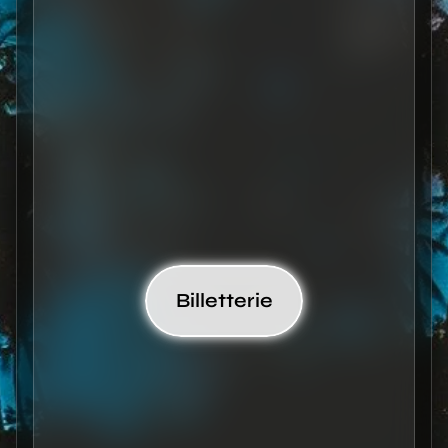
Lien
Billetterie
réservation