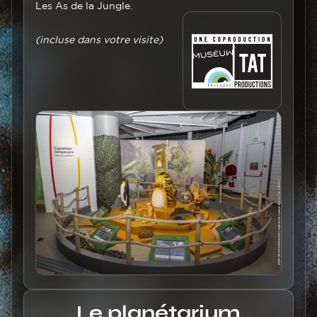
Les As de la Jungle.
(incluse dans votre visite)
Image
Image
Titre
Le planétarium