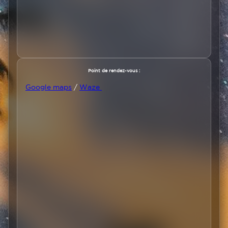
Texte
Point de rendez-vous :
Google maps
/
Waze