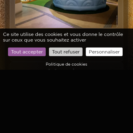
Ce site utilise des cookies et vous donne le contrôle
sur ceux que vous souhaitez activer
Tout accepter
Tout refuser
Personnaliser
Politique de cookies
Titre
Mondes
extraterrestres, l'atelier
famille du moment !
Texte
(6 ans et +)
Découvrez les méthodes utilisées par les
astronomes pour explorer les exoplanètes.