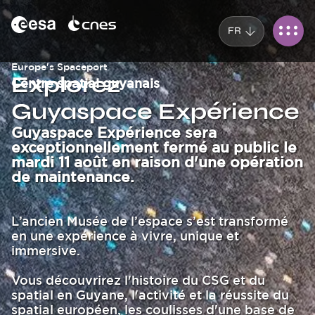
Panneau de gestion des cookies
Aller
au
FR
contenu
principal
Corps
Europe's Spaceport
Titre
Explorez
Centre spatial guyanais
Guyaspace Expérience
Guyaspace Expérience sera
Texte
exceptionnellement fermé au public le
mardi 11 août en raison d'une opération
de maintenance.
L’ancien Musée de l’espace s’est transformé
en une expérience à vivre, unique et
immersive.
Vous découvrirez l'histoire du CSG et du
spatial en Guyane, l'activité et la réussite du
spatial européen, les coulisses d'une base de