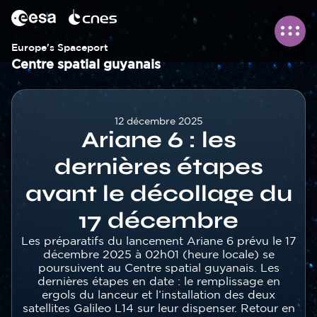
Panneau de gestion des cookies
Aller
au
contenu
principal
Europe's Spaceport
Centre spatial guyanais
Corps
12 décembre 2025
Ariane 6 : les
dernières étapes
avant le décollage du
17 décembre
Texte
Les préparatifs du lancement Ariane 6 prévu le 17
décembre 2025 à 02h01 (heure locale) se
poursuivent au Centre spatial guyanais. Les
dernières étapes en date : le remplissage en
ergols du lanceur et l’installation des deux
satellites Galileo L14 sur leur dispenser. Retour en