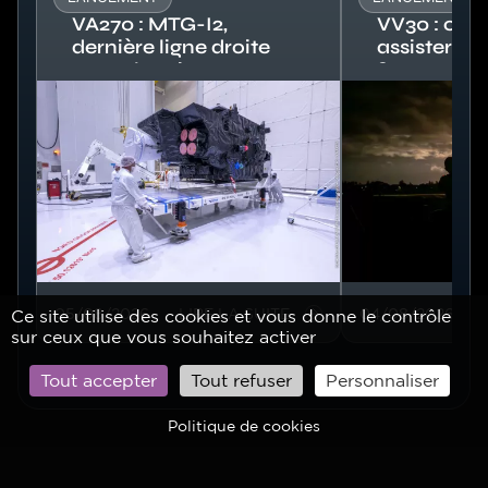
VA270 : MTG-I2,
VV30 : co
dernière ligne droite
assister a
avant la mise sous
?
Image
coiffe
Image
05/08/2026
LIRE LA SUITE
04/08/2026
Ce site utilise des cookies et vous donne le contrôle
sur ceux que vous souhaitez activer
Tout accepter
Tout refuser
Personnaliser
Politique de cookies