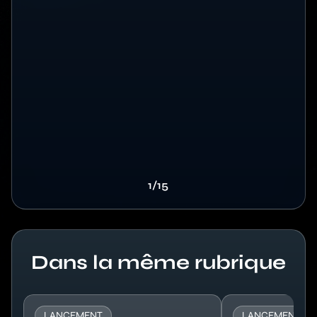
1/15
Titre
Dans la même rubrique
LANCEMENT
LANCEMENT