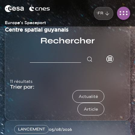
Panneau de gestion des cookies
Aller
au
FR
contenu
principal
Europe's Spaceport
Centre spatial guyanais
Rechercher
11 résultats
Trier par:
Actualité
Article
LANCEMENT
05/08/2026