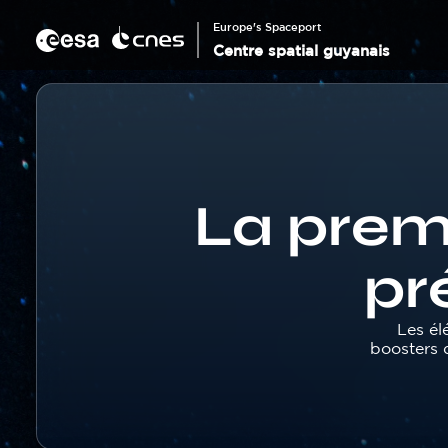
Panneau de gestion des cookies
Aller
au
Europe's Spaceport
contenu
Centre spatial guyanais
principal
Corps
Fil
d'Ariane
La prem
pr
Texte
Les él
boosters 