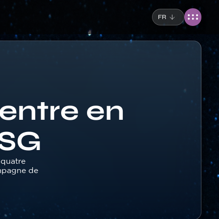
FR
entre en
CSG
 quatre
ampagne de