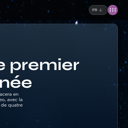
FR
le premier
nnée
acera en
eo, avec la
 de quatre