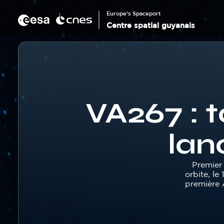
Panneau de gestion des cookies
Aller
au
Europe's Spaceport
contenu
Centre spatial guyanais
principal
Corps
Fil
d'Ariane
VA267 : t
lan
Texte
Premier
orbite, le
première 