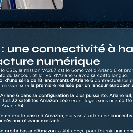
 une connectivité à ha
racture numérique
le CSG, la mission VA267 est le 6ème vol d'Ariane 6 et pre
nte du lanceur, et 1er vol d'Ariane 6 avec sa coiffe longue.
i d'une série de 18 lancements d'Ariane 6
contractualisés 
 mission sera
la première réalisée par un lanceur européen a
'Ariane 6 dans sa configuration la plus puissante, Ariane 64
s
.
Les 32 satellites Amazon Leo
seront logés sous une
coiffe
 Ariane 64.
aire en orbite basse d'Amazon
, qui vise à offrir une
connectivi
accès aux réseaux existants
.
e en orbite basse d’Amazon
, a été conçu pour fournir
une conn