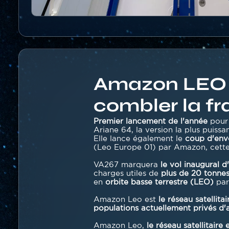
Contenu
section
Amazon LEO :
combler la f
Texte
Premier lancement de l'année
pour 
Ariane 64, la version la plus puissa
Elle lance également le
coup d'envo
(Leo Europe 01) par Amazon, cette
VA267 marquera
le vol inaugural d
charges utiles de
plus de 20 tonne
en
orbite basse terrestre (LEO)
par
Amazon Leo est
le réseau satellit
populations actuellement privés d'
Amazon Leo,
le réseau satellitair