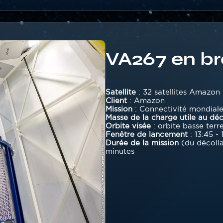
VA267 en br
Texte
Satellite
: 32 satellites Amazon
Client
: Amazon
Mission
: Connectivité mondiale
Masse de la charge utile au dé
Orbite visée
: orbite basse terr
Fenêtre de lancement
: 13:45 -
Durée de la mission
(du décollag
minutes