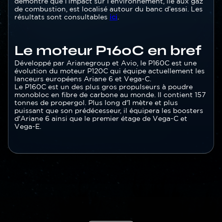
démontré que l’impact sur l’environnement, lié aux gaz
de combustion, est localisé autour du banc d’essai. Les
résultats sont consultables
ici
.
Le moteur P160C en bref
Texte
Développé par Arianegroup et Avio, le P160C est une
évolution du moteur P120C qui équipe actuellement les
lanceurs européens Ariane 6 et Vega-C.
Le P160C est un des plus gros propulseurs à poudre
monobloc en fibre de carbone au monde. Il contient 157
tonnes de propergol. Plus long d'1 mètre et plus
puissant que son prédécesseur, il équipera les boosters
d'Ariane 6 ainsi que le premier étage de Vega-C et
Vega-E.