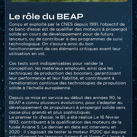
Le rôle du BEAP
Texte
Conçu et exploité par le CNES depuis 1991, l'objectif de
ce banc d'essai est de qualifier des moteurs à propergol
solide en cours de développement pour de futurs
lanceurs, ou de contribuer à des programmes de suivi
technologique. On s'assure ainsi du bon
fonctionnement de ces éléments critiques avant leur
utilisation en vol.
Ces tests sont indispensables pour valider la
conception, les matériaux employés, ainsi que les
techniques de production des boosters, garantissant
leur performance et leur fiabilité, et contribuant à
l'amélioration continue des technologies de propulsion
solide à l'échelle européenne.
Depuis sa mise en service au début des années 90, le
BEAP a connu plusieurs évolutions, pour s'adapter au
développement de propulseurs à propergol solide sans
cesse plus grands et plus sophistiqués.
Le premier tir d'essai, le B1, a été réalisé Le 16 février
1993, contribuant à la qualification des moteurs de la
fusée Ariane 5. Le dernier en date est intervenu en
2020 : il s’agissait de tester le moteur P120C qui équipe
actuellement les lanceurs Ariane 6 et Vega-C. L’essai à