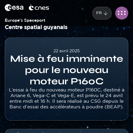
Panneau de gestion des cookies
Aller
au
FR
contenu
principal
Europe's Spaceport
Centre spatial guyanais
Corps
22 avril 2025
Mise à feu imminente
pour le nouveau
moteur P160C
Texte
L’essai à feu du nouveau moteur P160C, destiné à
Ariane 6, Vega-C et Vega-E, est prévu le 24 avril
entre midi et 16 h. Il sera réalisé au CSG depuis le
Banc d’essai des accélérateurs à poudre (BEAP).