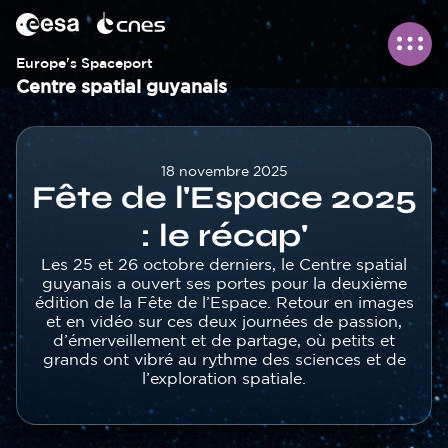
Panneau de gestion des cookies
Aller
au
contenu
principal
Europe's Spaceport
Centre spatial guyanais
Corps
18 novembre 2025
Fête de l'Espace 2025
: le récap'
Texte
Les 25 et 26 octobre derniers, le Centre spatial
guyanais a ouvert ses portes pour la deuxième
édition de la Fête de l’Espace. Retour en images
et en vidéo sur ces deux journées de passion,
d’émerveillement et de partage, où petits et
grands ont vibré au rythme des sciences et de
l’exploration spatiale.