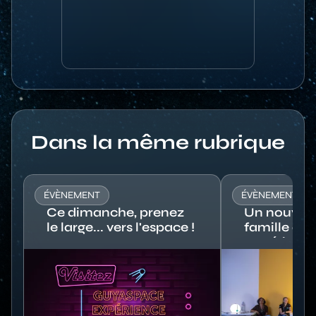
Titre
Dans la même rubrique
ÉVÈNEMENT
ÉVÈNEMENT
Ce dimanche, prenez
Un nouvel a
le large... vers l'espace !
famille à 
Expérienc
Image
Image