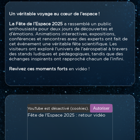
Contenu
Texte
Un véritable voyage au cœur de l’espace !
section
La Fête de l’Espace 2025
a rassemblé un public
enthousiaste pour deux jours de découvertes et
d’émotions. Animations interactives, expositions,
conférences et rencontres avec des experts ont fait de
cet événement une véritable fête scientifique. Les
visiteurs ont exploré l'univers de l'aérospatial à travers
des stands ludiques et pédagogiques, tandis que des
échanges inspirants ont rapproché chacun de l’infini.
Revivez ces moments forts
en vidéo !
Vidéo
Video
en
Autoriser
YouTube est désactivé (cookies).
en
ligne
Fête de l'Espace 2025 : retour vidéo
ligne
(youtube...)