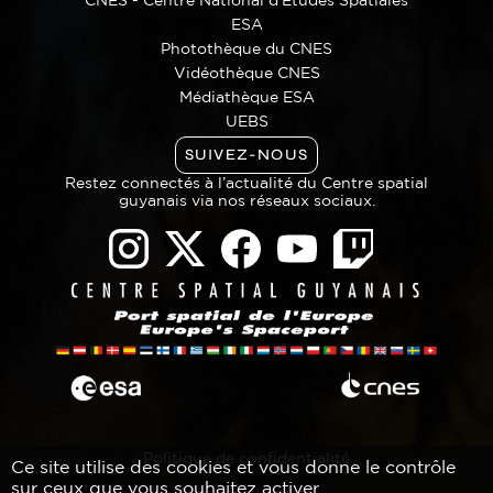
CNES - Centre National d'Études Spatiales
ESA
Photothèque du CNES
Vidéothèque CNES
Médiathèque ESA
UEBS
SUIVEZ-NOUS
Restez connectés à l’actualité du Centre spatial
guyanais via nos réseaux sociaux.
Politique de confidentialité
Ce site utilise des cookies et vous donne le contrôle
sur ceux que vous souhaitez activer