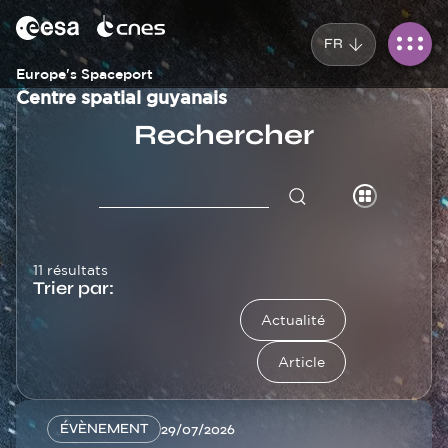
Panneau de gestion des cookies
Aller
au
FR
contenu
principal
Europe's Spaceport
Centre spatial guyanais
Rechercher
11 résultats
Trier par:
Actualité
Article
ÉVÈNEMENT
29/07/2026