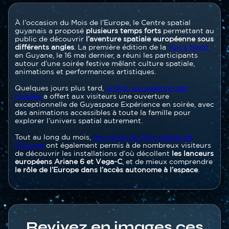
Contenu
Texte
À l’occasion du Mois de l’Europe, le Centre spatial
section
guyanais a proposé
plusieurs temps forts
permettant au
public de découvrir
l’aventure spatiale européenne sous
différents angles
. La première édition de la
Yuri’s Night
en Guyane, le 16 mai dernier, a réuni les participants
autour d’une soirée festive mêlant culture spatiale,
animations et performances artistiques.
Quelques jours plus tard,
la Nuit européenne des
musées
a offert aux visiteurs une ouverture
exceptionnelle de Guyaspace Expérience en soirée, avec
des animations accessibles à toute la famille pour
explorer l’univers spatial autrement.
Tout au long du mois,
les visites du Port spatial de
l’Europe
ont également permis à de nombreux visiteurs
de découvrir les installations d’où décollent
les lanceurs
européens Ariane 6 et Vega-C
, et de mieux comprendre
le rôle de l’Europe dans l’accès autonome à l’espace
.
Revivez en images ces