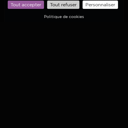
02/07/2026
Tout accepter
Tout refuser
Personnaliser
Politique de cookies
A PROPOS
Le CNES et l’ESA vous ouvrent les portes de l’unique
base de lancement d’Europe ! Elle est implantée en
Guyane depuis 1968.
ADRESSE
CNES - Centre spatial guyanais BP726 - 97387 Kourou
cedex
ACCES RAPIDE
Accueil
Actualités