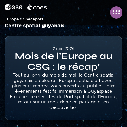
Panneau de gestion des cookies
Aller
au
contenu
principal
Europe's Spaceport
Centre spatial guyanais
Corps
2 juin 2026
Mois de l’Europe au
CSG : le récap’
Texte
Tout au long du mois de mai, le Centre spatial
guyanais a célébré l’Europe spatiale à travers
plusieurs rendez-vous ouverts au public. Entre
événements festifs, immersion à Guyaspace
Expérience et visites du Port spatial de l’Europe,
retour sur un mois riche en partage et en
découvertes.