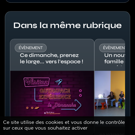
Titre
Dans la même rubrique
ÉVÈNEMENT
ÉVÈNEMENT
Ce dimanche, prenez
Un nouvel a
le large... vers l'espace !
famille à 
Expérienc
Image
Image
Ce site utilise des cookies et vous donne le contrôle
29/07/2026
LIRE LA SUITE
sur ceux que vous souhaitez activer