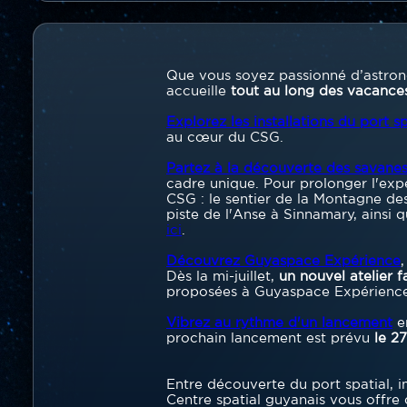
Contenu
section
Texte
Que vous soyez passionné d’astro
accueille
tout au long des vacances 
Explorez les installations du port s
au cœur du CSG.
Partez à la découverte des savane
cadre unique. Pour prolonger l'expé
CSG : le sentier de la Montagne des
piste de l'Anse à Sinnamary, ainsi q
ici
.
Découvrez Guyaspace Expérience
Dès la mi-juillet,
un nouvel atelier f
proposées à Guyaspace Expérience e
Vibrez au rythme d'un lancement
en
prochain lancement est prévu
le 2
Entre découverte du port spatial, im
Centre spatial guyanais vous offre