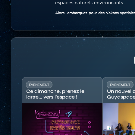
espaces naturels environnants.
Alors...embarquez pour des
Vakans spatiales
Titre
ÉVÈNEMENT
ÉVÈNEMENT
Ce dimanche, prenez le
Un nouvel a
large... vers l'espace !
Guyaspace
Image
Image