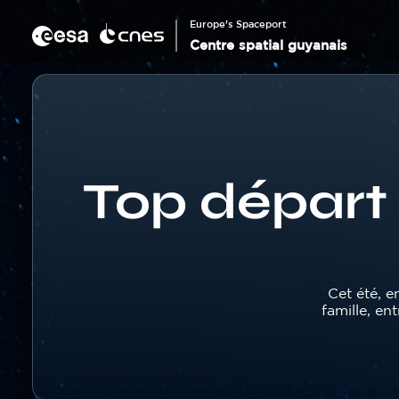
Panneau de gestion des cookies
Aller
au
Europe's Spaceport
contenu
Centre spatial guyanais
principal
Corps
Fil
d'Ariane
Top départ 
Texte
Cet été, e
famille, en