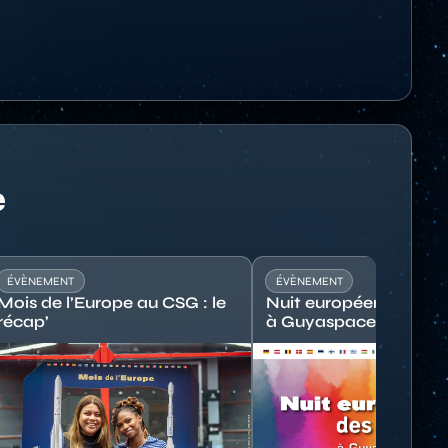
e
ÉVÈNEMENT
ÉVÈNEMENT
Mois de l’Europe au CSG : le
Nuit européenne des 
récap’
à Guyaspace Expérie
mage
Image