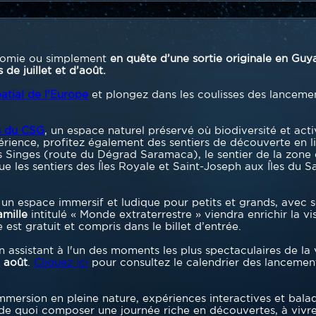
nomie ou simplement
en quête d’une sortie originale en Guy
de juillet et d’août.
patial de l'Europe
et plongez dans les coulisses des lancemen
s du CSG
, un espace naturel préservé où biodiversité et acti
rience, profitez également des sentiers de découverte en lib
 Singes (route du Dégrad Saramaca), le sentier de la zone de
ue les sentiers des Îles Royale et Saint-Joseph aux Îles du S
, un espace immersif et ludique pour petits et grands, avec s
amille
intitulé « Monde extraterrestre » viendra enrichir la v
st gratuit et compris dans le billet d’entrée.
 assistant à l'un des moments les plus spectaculaires de la 
7 août
.
Cliquez ici
pour consultez le calendrier des lancemen
mersion en pleine nature, expériences interactives et balades
 de quoi composer une journée riche en découvertes, à viv