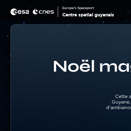
Panneau de gestion des cookies
Aller
au
Europe's Spaceport
contenu
Centre spatial guyanais
principal
Corps
Fil
d'Ariane
Noël mag
Texte
Cette a
Guyane, 
d’ambiance