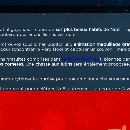
atial guyanais se pare de
ses plus beaux habits de Noël
: sap
laire pour accueillir ses visiteurs.
retrouvez sous le hall Jupiter une
animation maquillage grat
l pour rencontrer le Père Noël et capturer un souvenir magi
ns gratuites comprises dans
le ticket d'entrée
), plongez da
 les comètes
. Une
chasse aux lutins
sera également proposée
endra rythmer la journée pour une ambiance chaleureuse et
et captivant pour célébrer Noël autrement… au cœur de l’ave