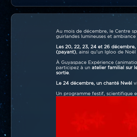
Contenu
section
Texte
Au mois de décembre, le Centre sp
guirlandes lumineuses et ambiance po
Les 20, 22, 23, 24 et 26 décembre,
(payant)
, ainsi qu’un Igloo de Noë
À Guyaspace Expérience (animatio
participez à un
atelier familial sur
sortie
.
Le 24 décembre, un chanté Nwèl
vi
Un programme festif, scientifique 