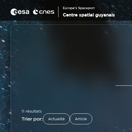
Panneau de gestion des cookies
Aller
au
Europe's Spaceport
contenu
Centre spatial guyanais
principal
11 résultats
Trier par:
Actualité
Article