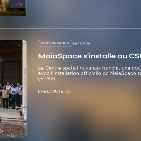
MODERNISATION
24/02/2026
MaiaSpace s’installe au C
Le Centre spatial guyanais franchit une nou
avec l’installation officielle de MaiaSpace
(ELM2).
LIRE LA SUITE