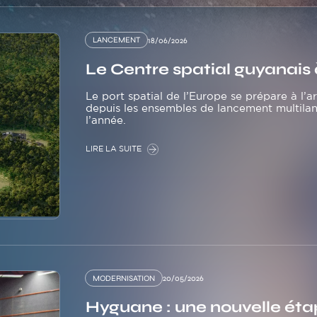
LANCEMENT
18/06/2026
Le Centre spatial guyanais 
Le port spatial de l’Europe se prépare à l’a
depuis les ensembles de lancement multilanc
l’année.
LIRE LA SUITE
MODERNISATION
20/05/2026
Hyguane : une nouvelle éta