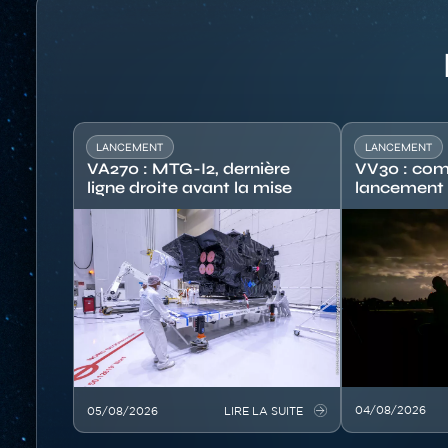
Titre
LANCEMENT
LANCEMENT
VA270 : MTG-I2, dernière
VV30 : com
ligne droite avant la mise
lancement
sous coiffe
Image
Image
04/08/2026
05/08/2026
LIRE LA SUITE