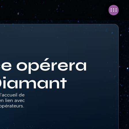
ce opérera
 Diamant
’accueil de
en lien avec
opérateurs.