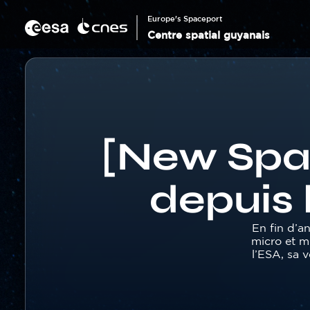
Panneau de gestion des cookies
Aller
au
Europe's Spaceport
contenu
Centre spatial guyanais
principal
Corps
Fil
d'Ariane
[New Spac
depuis 
Texte
En fin d’a
micro et mi
l’ESA, sa 