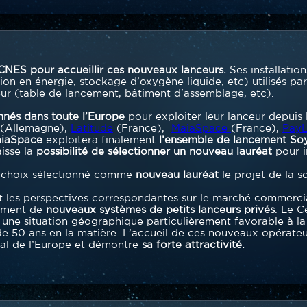
 CNES pour accueillir ces nouveaux lanceurs.
Ses installati
on en énergie, stockage d’oxygène liquide, etc) utilisés par
r (table de lancement, bâtiment d'assemblage, etc).
onnés dans toute l’Europe
pour exploiter leur lanceur depuis
(Allemagne),
Latitude
(France),
MaiaSpace
(France),
PayL
iaSpace
exploitera finalement
l’ensemble de lancement So
isse la
possibilité de sélectionner un nouveau lauréat
pour i
e choix sélectionné comme
nouveau lauréat
le projet de la s
les perspectives correspondantes sur le marché commercial
ement de
nouveaux systèmes de petits lanceurs privés
. Le C
une situation géographique particulièrement favorable à la 
e 50 ans en la matière. L’accueil de ces nouveaux opérateur
ial de l’Europe et démontre
sa forte attractivité.