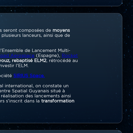
ons seront composées de
moyens
 plusieurs lanceurs, ainsi que de
 l’Ensemble de Lancement Multi-
oad Aerospace
(Espagne),
Rocket
youz, rebaptisé ELM2
, rétrocédé au
nvestir l’ELM.
ociété
SIRIUS Space.
 international, on constate un
entre Spatial Guyanais situé à
réalisation des lancements ainsi
s s’inscrit dans la
transformation