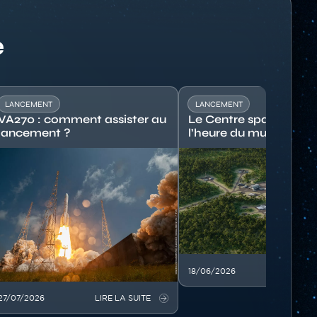
e
LANCEMENT
LANCEMENT
VA270 : comment assister au
Le Centre spatial guy
lancement ?
l’heure du multi-opér
mage
Image
18/06/2026
LIRE LA
27/07/2026
LIRE LA SUITE