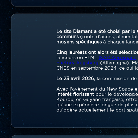
Contenu
section
Texte
Le site Diamant a été choisi par le
communs
(route d'accès, alimentati
moyens spécifiques
à chaque lanceu
Cinq lauréats ont alors été sélecti
lanceurs ou ELM :
ISAR Aerospace
Factory Augsburg
(Allemagne).
Ma
CNES en septembre 2024, ce qui la
Le 23 avril 2026
, la commission d
Avec l'avènement du New Space et 
i
ntérêt florissant
pour le développ
Kourou, en Guyane française, offre 
qu’une expérience longue de plus d
qu’opère actuellement le port spat