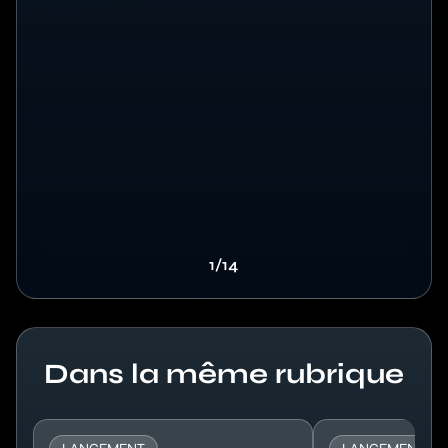
1/14
Titre
Dans la même rubrique