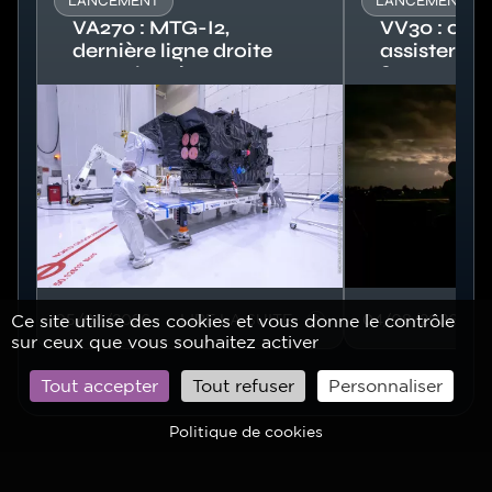
LANCEMENT
LANCEMENT
VA270 : MTG-I2,
VV30 : co
dernière ligne droite
assister a
avant la mise sous
?
Image
coiffe
Image
Ce site utilise des cookies et vous donne le contrôle
05/08/2026
LIRE LA SUITE
04/08/2026
sur ceux que vous souhaitez activer
Tout accepter
Tout refuser
Personnaliser
Politique de cookies