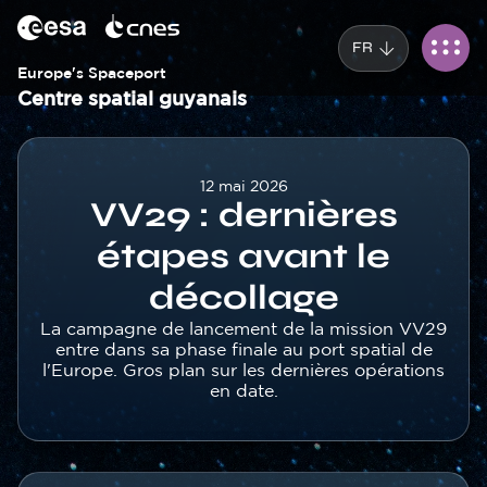
Panneau de gestion des cookies
Aller
au
FR
contenu
principal
Europe's Spaceport
Centre spatial guyanais
Corps
12 mai 2026
VV29 : dernières
étapes avant le
décollage
Texte
La campagne de lancement de la mission VV29
entre dans sa phase finale au port spatial de
l'Europe. Gros plan sur les dernières opérations
en date.