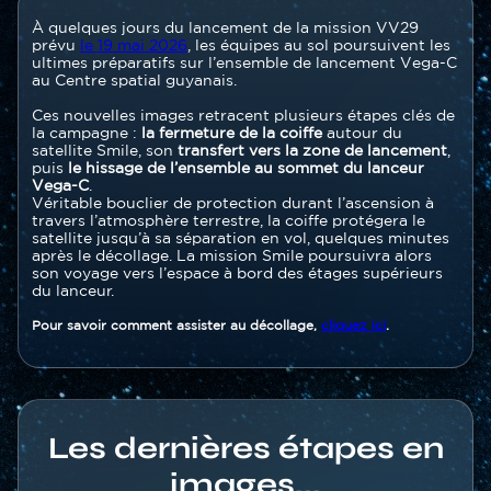
Contenu
Texte
À quelques jours du lancement de la mission VV29
section
prévu
le 19 mai 2026
, les équipes au sol poursuivent les
ultimes préparatifs sur l’ensemble de lancement Vega-C
au Centre spatial guyanais.
Ces nouvelles images retracent plusieurs étapes clés de
la campagne :
la fermeture de la coiffe
autour du
satellite Smile, son
transfert vers la zone de lancement
,
puis
le hissage de l’ensemble au sommet du lanceur
Vega-C
.
Véritable bouclier de protection durant l’ascension à
travers l’atmosphère terrestre, la coiffe protégera le
satellite jusqu’à sa séparation en vol, quelques minutes
après le décollage. La mission Smile poursuivra alors
son voyage vers l’espace à bord des étages supérieurs
du lanceur.
Pour savoir comment assister au décollage,
cliquez ici
.
Les dernières étapes en
images...