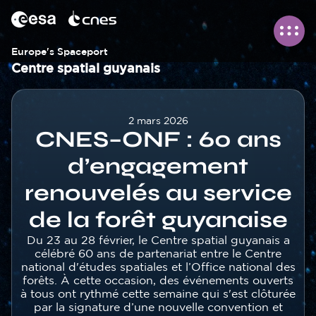
Panneau de gestion des cookies
Aller
au
contenu
principal
Europe's Spaceport
Centre spatial guyanais
Corps
2 mars 2026
CNES–ONF : 60 ans
d’engagement
renouvelés au service
de la forêt guyanaise
Texte
Du 23 au 28 février, le Centre spatial guyanais a
célébré 60 ans de partenariat entre le Centre
national d'études spatiales et l’Office national des
forêts. À cette occasion, des événements ouverts
à tous ont rythmé cette semaine qui s'est clôturée
par la signature d’une nouvelle convention et