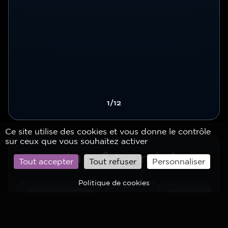
1/12
Ce site utilise des cookies et vous donne le contrôle
sur ceux que vous souhaitez activer
Titre
Dans la même rubrique
Tout accepter
Tout refuser
Personnaliser
Politique de cookies
MODERNISATION
ENVIRONNEME
Hyguane : une nouvelle
Un jaguaro
étape vers l’hydrogène
son milieu 