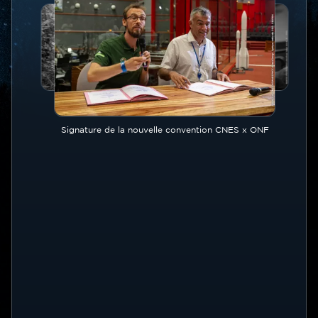
Image
Image
Image
Image
Légende
Signature de la nouvelle convention CNES x ONF