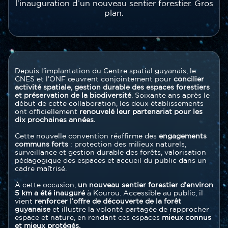
l'inauguration d’un nouveau sentier forestier. Gros
plan.
Contenu
Texte
Depuis l’implantation du Centre spatial guyanais, le
section
CNES et l’ONF œuvrent conjointement pour
concilier
activité spatiale, gestion durable des espaces forestiers
et préservation de la biodiversité
. Soixante ans après le
début de cette collaboration, les deux établissements
ont officiellement
renouvelé leur partenariat pour les
dix prochaines années.
Cette nouvelle convention réaffirme des
engagements
communs forts
: protection des milieux naturels,
surveillance et gestion durable des forêts, valorisation
pédagogique des espaces et accueil du public dans un
cadre maîtrisé.
À cette occasion,
un nouveau sentier forestier d’environ
5 km a été inauguré
à Kourou. Accessible au public, il
vient
renforcer l’offre de découverte de la forêt
guyanaise
et illustre la volonté partagée de rapprocher
espace et nature, en rendant ces espaces
mieux connus
et mieux protégés.