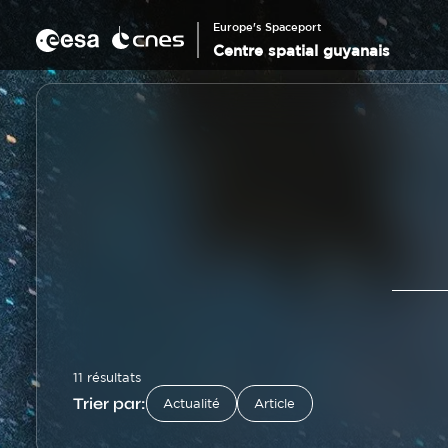
Panneau de gestion des cookies
Aller
au
Europe's Spaceport
contenu
Centre spatial guyanais
principal
11 résultats
Trier par:
Actualité
Article