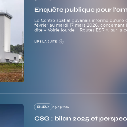
Enquête publique pour l’
Le Centre spatial guyanais informe qu’une 
février au mardi 17 mars 2026, concernant 
dite « Voirie lourde – Routes ESR », sur l
LIRE LA SUITE
ENJEUX
05/03/2026
CSG : bilan 2025 et perspec